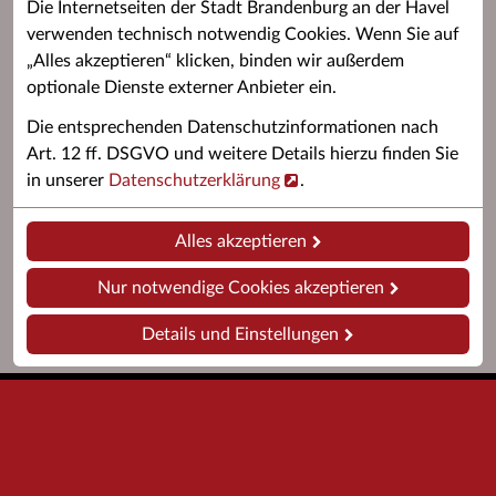
Welchen Unterricht gibt es?
Die Internetseiten der Stadt Brandenburg an der Havel
Zur Kursübersicht
verwenden technisch notwendig Cookies. Wenn Sie auf
Wie viel kostet es?
„Alles akzeptieren“ klicken, binden wir außerdem
Zur Benutzungs- und Gebührensatzung
optionale Dienste externer Anbieter ein.
Wo kann ich mich anmelden?
Die entsprechenden Datenschutzinformationen nach
Zum Anmeldeformular
Art. 12 ff. DSGVO und weitere Details hierzu finden Sie
in unserer
Datenschutzerklärung
.
Alles akzeptieren
Nur notwendige Cookies akzeptieren
Details und Einstellungen
Startseite
Barrierefreiheit
Impressum
Datenschutz
Kontakt